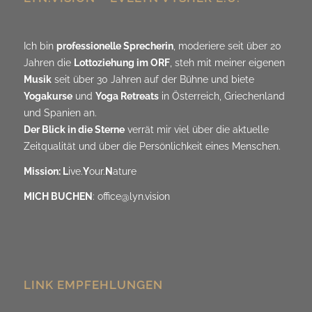
Ich bin
professionelle Sprecherin
, moderiere seit über 20
Jahren die
Lottoziehung im ORF
, steh mit meiner eigenen
Musik
seit über 30 Jahren auf der Bühne und biete
Yogakurse
und
Yoga Retreats
in Österreich, Griechenland
und Spanien an.
Der Blick in die Sterne
verrät mir viel über die aktuelle
Zeitqualität und über die Persönlichkeit eines Menschen.
Mission: L
ive.
Y
our.
N
ature
MICH BUCHEN
:
office@lyn.vision
LINK EMPFEHLUNGEN