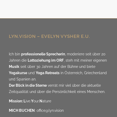
Alternative:
LYN.VISION – EVELYN VYSHER E.U.
Ich bin
professionelle Sprecherin
, moderiere seit über 20
Jahren die
Lottoziehung im ORF
, steh mit meiner eigenen
Musik
seit über 30 Jahren auf der Bühne und biete
Yogakurse
und
Yoga Retreats
in Österreich, Griechenland
und Spanien an.
Der Blick in die Sterne
verrät mir viel über die aktuelle
Zeitqualität und über die Persönlichkeit eines Menschen.
Mission: L
ive.
Y
our.
N
ature
MICH BUCHEN
:
office@lyn.vision