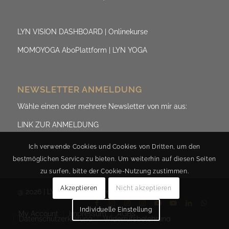
LYN VISION DASHBOARD | Onlinekurse
MOMOYOGA AboPlattform | LYN YOGA
NEWSLETTER ANMELDUNG
Wähle einen oder mehrere Newsletter von mir aus:
LINK ZUR ANMELDUNG
Ich verwende Cookies und Cookies von Dritten, um den
bestmöglichen Service zu bieten. Um weiterhin auf diesen Seiten
zu surfen, bitte der Cookie-Nutzung zustimmen.
Akzeptieren
Nicht akzeptieren
@ 2026 | LYN.ViSION by Evelyn Fischereder
Individuelle Einstellung
My Account
Impressum
AGB’s
Datenschutzerklärung
Widerrufsbelehrung