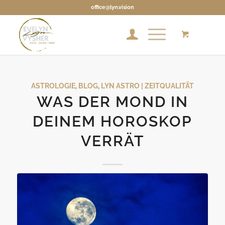
office@lyn.vision
ASTROLOGIE
,
BLOG
,
LYN ASTRO | ZEITQUALITÄT
WAS DER MOND IN
DEINEM HOROSKOP
VERRÄT