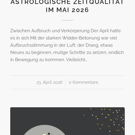
ASTROLOGISCHE ZEITQUALITÄT
IM MAI 2026
Zwischen Aufbruch und Verkörperung Der April hatte
es in sich.Mit der starken Widder-Betonung war viel
Aufbruchsstimmung in der Luft: der Drang, etwas
Neues zu beginnen, mutige Schritte zu setzen, endlich
in Bewegung zu kommen. Vielleicht…
23. April 2026
/
0 Kommentare