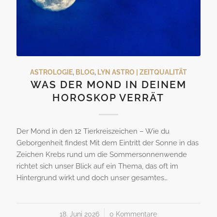
ASTROLOGIE
,
BLOG
,
LYN ASTRO | ZEITQUALITÄT
WAS DER MOND IN DEINEM
HOROSKOP VERRÄT
Der Mond in den 12 Tierkreiszeichen – Wie du
Geborgenheit findest Mit dem Eintritt der Sonne in das
Zeichen Krebs rund um die Sommersonnenwende
richtet sich unser Blick auf ein Thema, das oft im
Hintergrund wirkt und doch unser gesamtes…
18. Juni 2026
/
0 Kommentare