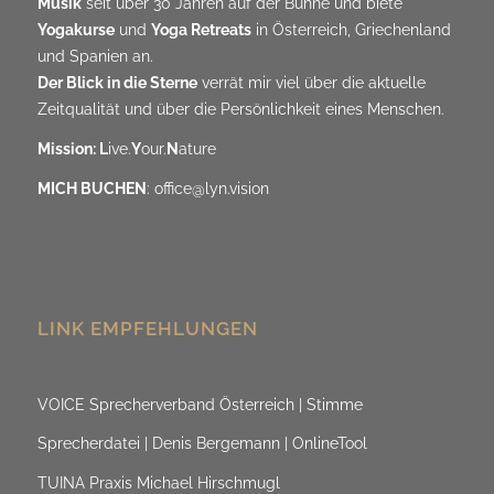
Musik
seit über 30 Jahren auf der Bühne und biete
Yogakurse
und
Yoga Retreats
in Österreich, Griechenland
und Spanien an.
Der Blick in die Sterne
verrät mir viel über die aktuelle
Zeitqualität und über die Persönlichkeit eines Menschen.
Mission: L
ive.
Y
our.
N
ature
MICH BUCHEN
:
office@lyn.vision
LINK EMPFEHLUNGEN
VOICE Sprecherverband Österreich | Stimme
Sprecherdatei | Denis Bergemann | OnlineTool
TUINA Praxis Michael Hirschmugl