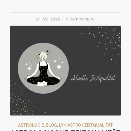
24. Mai 2026
/
0 Kommentare
ASTROLOGIE
,
BLOG
,
LYN ASTRO | ZEITQUALITÄT