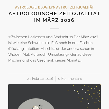
ASTROLOGIE
,
BLOG
,
LYN ASTRO | ZEITQUALITÄT
ASTROLOGISCHE ZEITQUALITÄT
IM MÄRZ 2026
✨Zwischen Loslassen und Startschuss Der März 2026
ist wie eine Schwelle: ein Fuß noch in den Fischen
(Rückzug, Intuition, Abschluss), der andere schon im
Widder (Mut, Aufbruch, Umsetzung). Genau diese
Mischung ist das Geschenk dieses Monats:…
23. Februar 2026
/
0 Kommentare