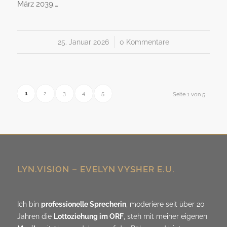
März 2039.…
25. Januar 2026
/
0 Kommentare
1
2
3
4
5
Seite 1 von 5
LYN.VISION – EVELYN VYSHER E.U.
Ich bin
professionelle Sprecherin
, moderiere seit über 20
Jahren die
Lottoziehung im ORF
, steh mit meiner eigenen