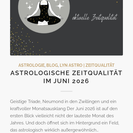
ASTROLOGIE
,
BLOG
,
LYN ASTRO | ZEITQUALITÄT
ASTROLOGISCHE ZEITQUALITÄT
IM JUNI 2026
Geistige Triade, Neumond in den Zwillingen und ein
kraftvoller Monatsausklang Der Juni 2026 ist auf den
ersten Blick vielleicht nicht der lauteste Monat des
Jahres. Und doch öffnet sich im Hintergrund ein Feld,
das astrologisch wirklich außergewöhnlich…