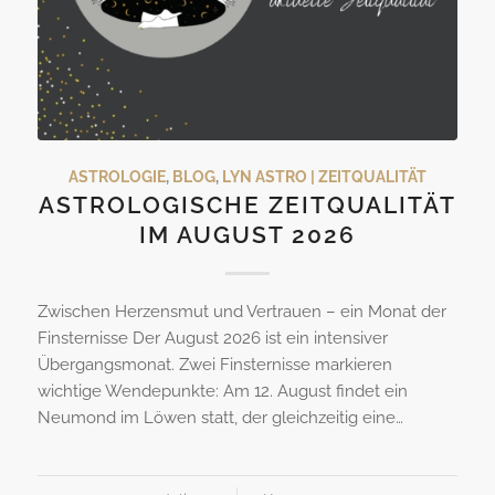
ASTROLOGIE
,
BLOG
,
LYN ASTRO | ZEITQUALITÄT
ASTROLOGISCHE ZEITQUALITÄT
IM AUGUST 2026
Zwischen Herzensmut und Vertrauen – ein Monat der
Finsternisse Der August 2026 ist ein intensiver
Übergangsmonat. Zwei Finsternisse markieren
wichtige Wendepunkte: Am 12. August findet ein
Neumond im Löwen statt, der gleichzeitig eine…