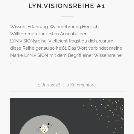
LYN.VISIONSREIHE #1
Wissen. Erfahrung. Wahrnehmung.Herzlich
Willkommen zur ersten Ausgabe der
LYN.ViSIONsreihe. Vielleicht fragst du dich, warum
diese Reihe genau so heißt. Das Wort verbindet meine
Marke LYN.ViSION mit dem Begriff einer Wissensreihe.
…
1. Juni 2026
/
0 Kommentare