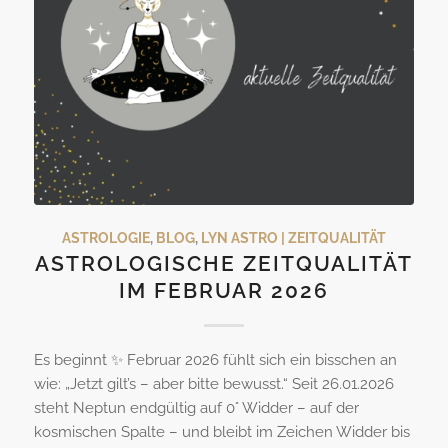
ASTROLOGIE
,
BLOG
,
LYN ASTRO | ZEITQUALITÄT
ASTROLOGISCHE ZEITQUALITÄT
IM FEBRUAR 2026
Es beginnt ✨ Februar 2026 fühlt sich ein bisschen an
wie: „Jetzt gilt’s – aber bitte bewusst.“ Seit 26.01.2026
steht Neptun endgültig auf 0° Widder – auf der
kosmischen Spalte – und bleibt im Zeichen Widder bis