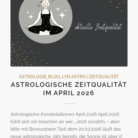
ASTROLOGIE
,
BLOG
,
LYN ASTRO | ZEITQUALITÄT
ASTROLOGISCHE ZEITQUALITÄT
IM APRIL 2026
Astrologische Konstellationen April 2026 April 2026
fühlt sich ein bisschen an wie: „Jetzt zündet’s – aber
bitte mit Bewusstsein.“Seit dem 20.03.2026 läuft das
neue astrologische Jahr bereits, die Sonne ist über 0°