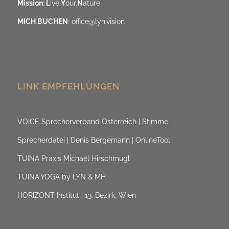
Mission: L
ive.
Y
our.
N
ature
MICH BUCHEN
:
office@lyn.vision
LINK EMPFEHLUNGEN
VOICE Sprecherverband Österreich | Stimme
Sprecherdatei | Denis Bergemann | OnlineTool
TUINA Praxis Michael Hirschmugl
TUINA.YOGA by LYN & MH
HORIZONT Institut | 13. Bezirk, Wien