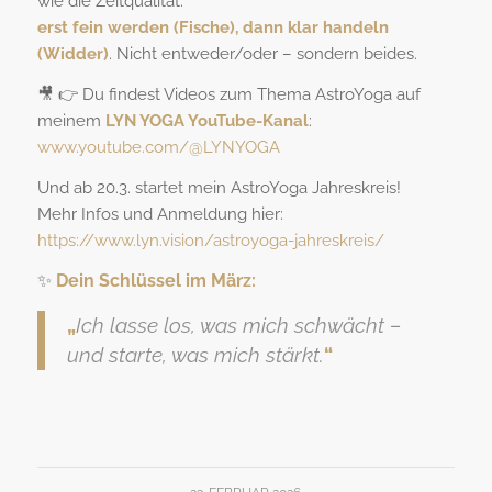
wie die Zeitqualität:
erst fein werden (Fische), dann klar handeln
(Widder)
. Nicht entweder/oder – sondern beides.
🎥 👉 Du findest Videos zum Thema AstroYoga auf
meinem
LYN YOGA YouTube-Kanal
:
www.youtube.com/@LYNYOGA
Und ab 20.3. startet mein AstroYoga Jahreskreis!
Mehr Infos und Anmeldung hier:
https://www.lyn.vision/astroyoga-jahreskreis/
✨
Dein
Schlüssel
im März
:
„
Ich lasse los, was mich schwächt –
und starte, was mich stärkt.
“