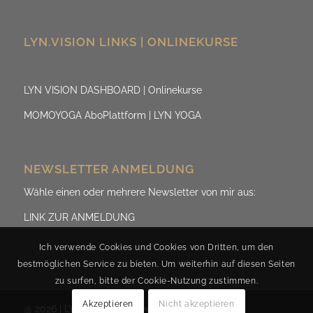
LYN.VISION LINKS | ONLINEKURSE
LYN VISION DASHBOARD | Onlinekurse
MOMOYOGA AboPlattform | LYN YOGA
NEWSLETTER ANMELDUNG
Wähle einen oder mehrere Newsletter von mir aus:
LINK ZUR ANMELDUNG
Ich verwende Cookies und Cookies von Dritten, um den
bestmöglichen Service zu bieten. Um weiterhin auf diesen Seiten
zu surfen, bitte der Cookie-Nutzung zustimmen.
Akzeptieren
Nicht akzeptieren
@ 2026 | LYN.ViSION by Evelyn Fischereder