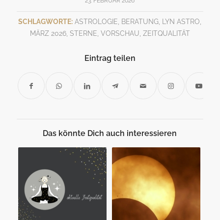
23. FEBRUAR 2026
SCHLAGWORTE:
ASTROLOGIE
,
BERATUNG
,
LYN ASTRO
,
MÄRZ 2026
,
STERNE
,
VORSCHAU
,
ZEITQUALITÄT
Eintrag teilen
Das könnte Dich auch interessieren