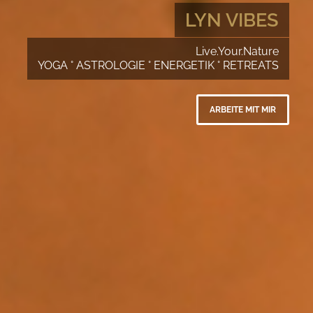
LYN VIBES
Live.Your.Nature
YOGA ° ASTROLOGIE ° ENERGETIK ° RETREATS
ARBEITE MIT MIR