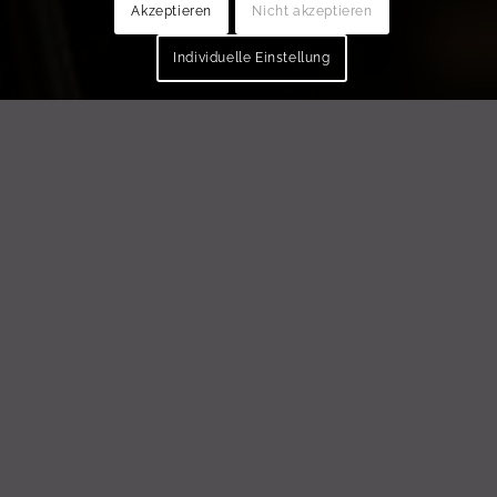
Akzeptieren
Nicht akzeptieren
Individuelle Einstellung
VOICE
Stimme ist weit mehr als Klang.
Sie zeigt Präsenz, Haltung und
Persönlichkeit.
Über viele Jahre in Medien, Moderation,
Musik und professioneller Sprecherarbeit
wurde Stimme für mich zu einem