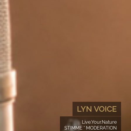
LYN VOICE
Live.Your.Nature
STIMME ° MODERATION