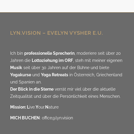
LYN.VISION – EVELYN VYSHER E.U.
Ich bin
professionelle Sprecherin
, moderiere seit über 20
Jahren die
Lottoziehung im ORF
, steh mit meiner eigenen
Musik
seit über 30 Jahren auf der Bühne und biete
Yogakurse
und
Yoga Retreats
in Österreich, Griechenland
und Spanien an.
Der Blick in die Sterne
verrät mir viel über die aktuelle
Zeitqualität und über die Persönlichkeit eines Menschen.
Mission: L
ive.
Y
our.
N
ature
MICH BUCHEN
:
office@lyn.vision