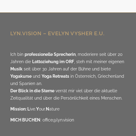
LYN.VISION – EVELYN VYSHER E.U.
Ich bin
professionelle Sprecherin
, moderiere seit über 20
Jahren die
Lottoziehung im ORF
, steh mit meiner eigenen
Musik
seit über 30 Jahren auf der Bühne und biete
Yogakurse
und
Yoga Retreats
in Österreich, Griechenland
und Spanien an.
Der Blick in die Sterne
verrät mir viel über die aktuelle
Zeitqualität und über die Persönlichkeit eines Menschen.
Mission: L
ive.
Y
our.
N
ature
MICH BUCHEN
:
office@lyn.vision