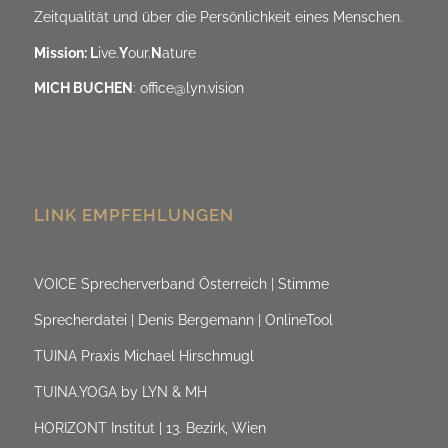
Zeitqualität und über die Persönlichkeit eines Menschen.
Mission: L
ive.
Y
our.
N
ature
MICH BUCHEN
:
office@lyn.vision
LINK EMPFEHLUNGEN
VOICE Sprecherverband Österreich | Stimme
Sprecherdatei | Denis Bergemann | OnlineTool
TUINA Praxis Michael Hirschmugl
TUINA.YOGA by LYN & MH
HORIZONT Institut | 13. Bezirk, Wien