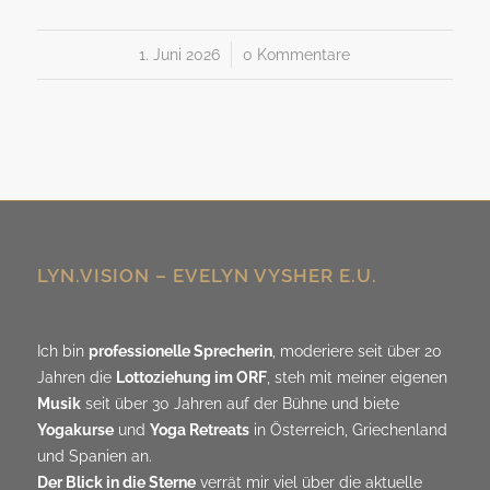
1. Juni 2026
/
0 Kommentare
LYN.VISION – EVELYN VYSHER E.U.
Ich bin
professionelle Sprecherin
, moderiere seit über 20
Jahren die
Lottoziehung im ORF
, steh mit meiner eigenen
Musik
seit über 30 Jahren auf der Bühne und biete
Yogakurse
und
Yoga Retreats
in Österreich, Griechenland
und Spanien an.
Der Blick in die Sterne
verrät mir viel über die aktuelle