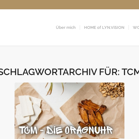
Über mich
HOME of LYN.ViSION
WO
SCHLAGWORTARCHIV FÜR:
TC