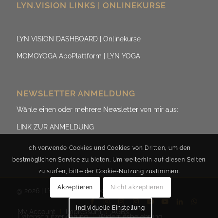
LYN.VISION LINKS | ONLINEKURSE
LYN VISION DASHBOARD | Onlinekurse
MOMOYOGA AboPlattform | LYN YOGA
NEWSLETTER ANMELDUNG
Wähle einen oder mehrere Newsletter von mir aus:
LINK ZUR ANMELDUNG
Ich verwende Cookies und Cookies von Dritten, um den
bestmöglichen Service zu bieten. Um weiterhin auf diesen Seiten
zu surfen, bitte der Cookie-Nutzung zustimmen.
Akzeptieren
Nicht akzeptieren
@ 2026 | LYN.ViSION by Evelyn Fischereder
Individuelle Einstellung
My Account
Impressum
AGB’s
Datenschutzerklärung
Widerrufsbelehrung