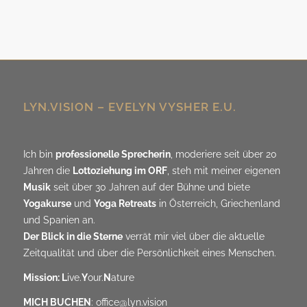
LYN.VISION – EVELYN VYSHER E.U.
Ich bin
professionelle Sprecherin
, moderiere seit über 20
Jahren die
Lottoziehung im ORF
, steh mit meiner eigenen
Musik
seit über 30 Jahren auf der Bühne und biete
Yogakurse
und
Yoga Retreats
in Österreich, Griechenland
und Spanien an.
Der Blick in die Sterne
verrät mir viel über die aktuelle
Zeitqualität und über die Persönlichkeit eines Menschen.
Mission: L
ive.
Y
our.
N
ature
MICH BUCHEN
:
office@lyn.vision