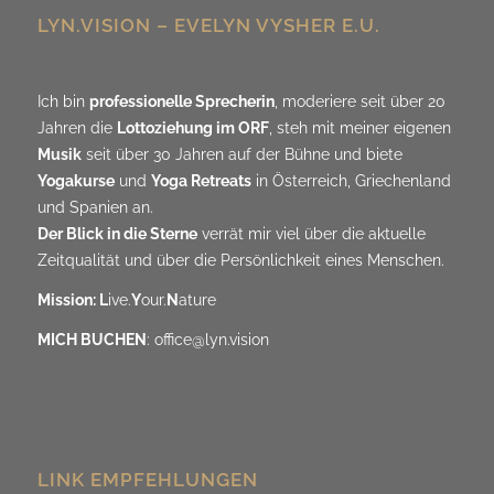
LYN.VISION – EVELYN VYSHER E.U.
Ich bin
professionelle Sprecherin
, moderiere seit über 20
Jahren die
Lottoziehung im ORF
, steh mit meiner eigenen
Musik
seit über 30 Jahren auf der Bühne und biete
Yogakurse
und
Yoga Retreats
in Österreich, Griechenland
und Spanien an.
Der Blick in die Sterne
verrät mir viel über die aktuelle
Zeitqualität und über die Persönlichkeit eines Menschen.
Mission: L
ive.
Y
our.
N
ature
MICH BUCHEN
:
office@lyn.vision
LINK EMPFEHLUNGEN