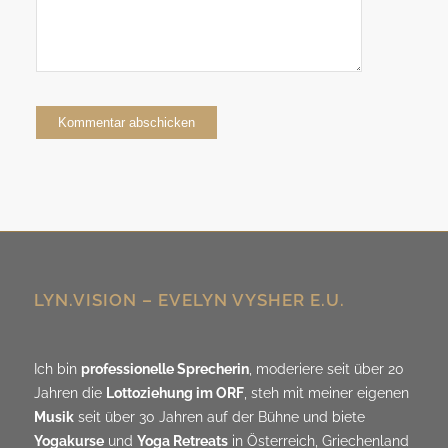
Alternative:
LYN.VISION – EVELYN VYSHER E.U.
Ich bin
professionelle Sprecherin
, moderiere seit über 20
Jahren die
Lottoziehung im ORF
, steh mit meiner eigenen
Musik
seit über 30 Jahren auf der Bühne und biete
Yogakurse
und
Yoga Retreats
in Österreich, Griechenland