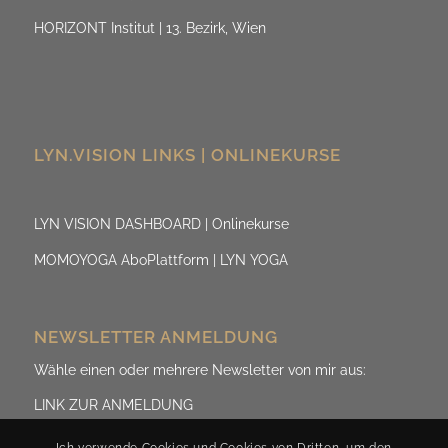
HORIZONT Institut | 13. Bezirk, Wien
LYN.VISION LINKS | ONLINEKURSE
LYN VISION DASHBOARD | Onlinekurse
MOMOYOGA AboPlattform | LYN YOGA
NEWSLETTER ANMELDUNG
Wähle einen oder mehrere Newsletter von mir aus:
LINK ZUR ANMELDUNG
Ich verwende Cookies und Cookies von Dritten, um den