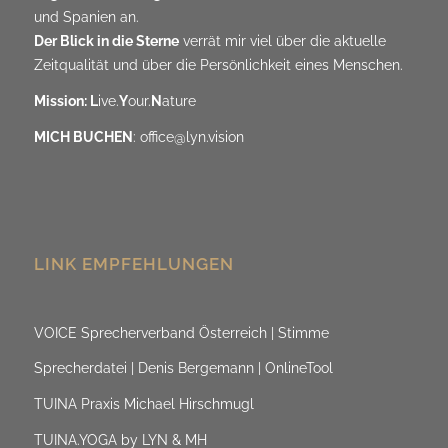
und Spanien an.
Der Blick in die Sterne
verrät mir viel über die aktuelle
Zeitqualität und über die Persönlichkeit eines Menschen.
Mission: L
ive.
Y
our.
N
ature
MICH BUCHEN
:
office@lyn.vision
LINK EMPFEHLUNGEN
VOICE Sprecherverband Österreich | Stimme
Sprecherdatei | Denis Bergemann | OnlineTool
TUINA Praxis Michael Hirschmugl
TUINA.YOGA by LYN & MH