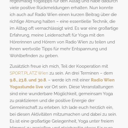
regelmäßig Yogatipps für den Alltag und habe dadurch
viele positive Rückmeldungen erhalten. Nun konnte
ich auch auf Radio Wien einen kurzen Beitrag über die
richtige Atmung halten – eine essentielle Technik, die
im Alltag oft vernachlässigt wird. Es war eine großartige
Erfahrung, meine Leidenschaft für Yoga mit den
Hörerinnen und Hörern von Radio Wien zu teilen und
ihnen wertvolle Tipps für mehr Entspannung und
Wohlbefinden zu geben.
Zusätzlich freue ich mich, Teil der Kooperation mit
SPORT.PLATZ Wien
zu sein. An drei Terminen – dem
9.8., 23.8. und 30.8
. – werde ich mit einer
Radio Wien
Yogastunde live
vor Ort sein. Diese Veranstaltungen
sind eine wunderbare Möglichkeit, gemeinsam Yoga
zu praktizieren und die positive Energie der
Gemeinschaft zu erleben. Ich lade euch herzlich ein,
bei diesen Aktivitäten mitzumachen und dabei zu sein.
Es ist eine großartige Gelegenheit, Yoga unter freiem
Himmel zu genießen und gleichzeitig etwas für eure