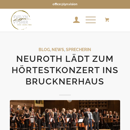
office@lyn.vision
BLOG
,
NEWS
,
SPRECHERIN
NEUROTH LÄDT ZUM
HÖRTESTKONZERT INS
BRUCKNERHAUS