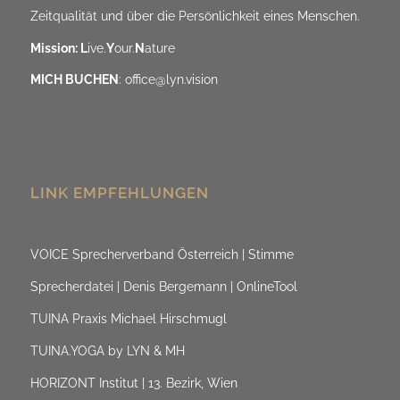
Zeitqualität und über die Persönlichkeit eines Menschen.
Mission: L
ive.
Y
our.
N
ature
MICH BUCHEN
:
office@lyn.vision
LINK EMPFEHLUNGEN
VOICE Sprecherverband Österreich | Stimme
Sprecherdatei | Denis Bergemann | OnlineTool
TUINA Praxis Michael Hirschmugl
TUINA.YOGA by LYN & MH
HORIZONT Institut | 13. Bezirk, Wien