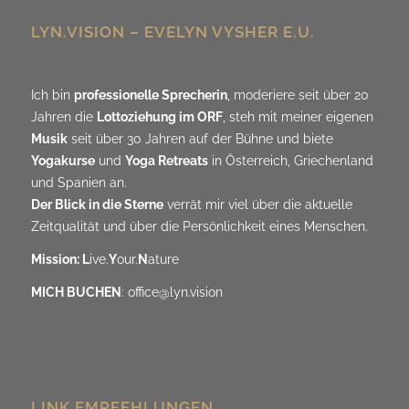
LYN.VISION – EVELYN VYSHER E.U.
Ich bin
professionelle Sprecherin
, moderiere seit über 20
Jahren die
Lottoziehung im ORF
, steh mit meiner eigenen
Musik
seit über 30 Jahren auf der Bühne und biete
Yogakurse
und
Yoga Retreats
in Österreich, Griechenland
und Spanien an.
Der Blick in die Sterne
verrät mir viel über die aktuelle
Zeitqualität und über die Persönlichkeit eines Menschen.
Mission: L
ive.
Y
our.
N
ature
MICH BUCHEN
:
office@lyn.vision
LINK EMPFEHLUNGEN