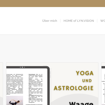
Über mich
HOME of LYN.ViSION
WO