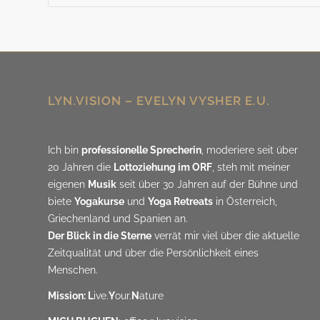
LYN.VISION – EVELYN VYSHER E.U.
Ich bin
professionelle Sprecherin
, moderiere seit über
20 Jahren die
Lottoziehung im ORF
, steh mit meiner
eigenen
Musik
seit über 30 Jahren auf der Bühne und
biete
Yogakurse
und
Yoga Retreats
in Österreich,
Griechenland und Spanien an.
Der Blick in die Sterne
verrät mir viel über die aktuelle
Zeitqualität und über die Persönlichkeit eines
Menschen.
Mission: L
ive.
Y
our.
N
ature