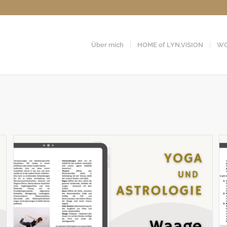
Über mich
HOME of LYN.ViSION
WO