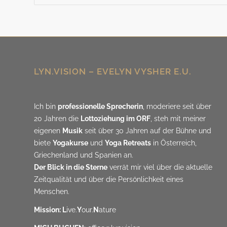
LYN.VISION – EVELYN VYSHER E.U.
Ich bin
professionelle Sprecherin
, moderiere seit über
20 Jahren die
Lottoziehung im ORF
, steh mit meiner
eigenen
Musik
seit über 30 Jahren auf der Bühne und
biete
Yogakurse
und
Yoga Retreats
in Österreich,
Griechenland und Spanien an.
Der Blick in die Sterne
verrät mir viel über die aktuelle
Zeitqualität und über die Persönlichkeit eines
Menschen.
Mission: L
ive.
Y
our.
N
ature