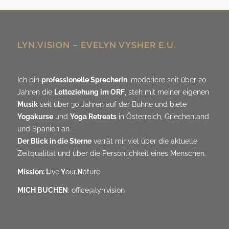
LYN.VISION – EVELYN VYSHER E.U.
Ich bin
professionelle Sprecherin
, moderiere seit über 20
Jahren die
Lottoziehung im ORF
, steh mit meiner eigenen
Musik
seit über 30 Jahren auf der Bühne und biete
Yogakurse
und
Yoga Retreats
in Österreich, Griechenland
und Spanien an.
Der Blick in die Sterne
verrät mir viel über die aktuelle
Zeitqualität und über die Persönlichkeit eines Menschen.
Mission: L
ive.
Y
our.
N
ature
MICH BUCHEN
:
office@lyn.vision