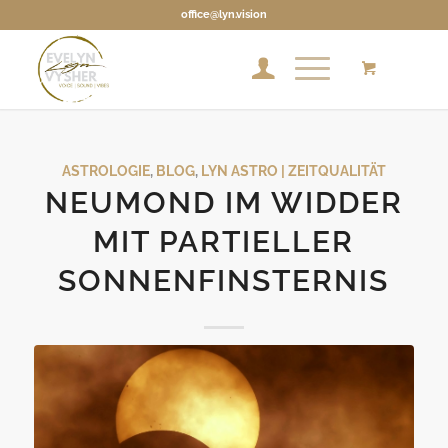
office@lyn.vision
ASTROLOGIE
,
BLOG
,
LYN ASTRO | ZEITQUALITÄT
NEUMOND IM WIDDER
MIT PARTIELLER
SONNENFINSTERNIS