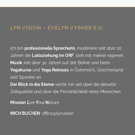
LYN.VISION – EVELYN VYSHER E.U.
Ich bin
professionelle Sprecherin
, moderiere seit über 20
Jahren die
Lottoziehung im ORF
, steh mit meiner eigenen
Musik
seit über 30 Jahren auf der Bühne und biete
Yogakurse
und
Yoga Retreats
in Österreich, Griechenland
und Spanien an.
Der Blick in die Sterne
verrät mir viel über die aktuelle
Zeitqualität und über die Persönlichkeit eines Menschen.
Mission: L
ive.
Y
our.
N
ature
MICH BUCHEN
:
office@lyn.vision