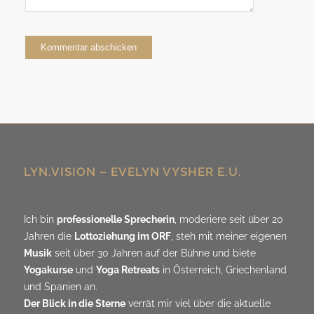
Alternative:
LYN.VISION – EVELYN VYSHER E.U.
Ich bin
professionelle Sprecherin
, moderiere seit über 20
Jahren die
Lottoziehung im ORF
, steh mit meiner eigenen
Musik
seit über 30 Jahren auf der Bühne und biete
Yogakurse
und
Yoga Retreats
in Österreich, Griechenland
und Spanien an.
Der Blick in die Sterne
verrät mir viel über die aktuelle