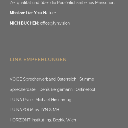
Zeitqualität und über die Persönlichkeit eines Menschen.
Mission: L
ive.
Y
our.
N
ature
MICH BUCHEN
:
office@lyn.vision
LINK EMPFEHLUNGEN
VOICE Sprecherverband Österreich | Stimme
Sprecherdatei | Denis Bergemann | OnlineTool
TUINA Praxis Michael Hirschmugl
TUINA.YOGA by LYN & MH
HORIZONT Institut | 13. Bezirk, Wien