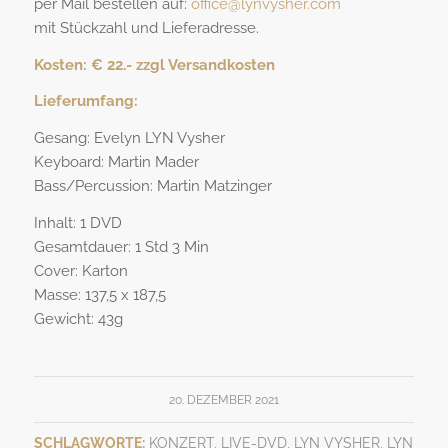
per Mail bestellen auf:
office@lynvysher.com
mit Stückzahl und Lieferadresse.
Kosten: € 22.- zzgl Versandkosten
Lieferumfang:
Gesang: Evelyn LYN Vysher
Keyboard: Martin Mader
Bass/Percussion: Martin Matzinger
Inhalt: 1 DVD
Gesamtdauer: 1 Std 3 Min
Cover: Karton
Masse: 137,5 x 187,5
Gewicht: 43g
20. DEZEMBER 2021
SCHLAGWORTE:
KONZERT
,
LIVE-DVD
,
LYN VYSHER
,
LYN