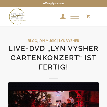
office@lyn.vision
BLOG
,
LYN MUSIC | LYN VYSHER
LIVE-DVD „LYN VYSHER
GARTENKONZERT“ IST
FERTIG!