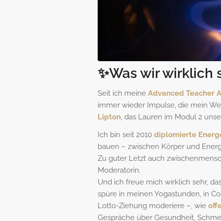
✨Was wir wirklich 
Seit ich meine
Advanced Teacher A
immer wieder Impulse, die mein Wel
Lipton
, das Lauren im Modul 2 unse
Ich bin seit 2010
diplomierte Energe
bauen – zwischen Körper und Energi
Zu guter Letzt auch zwischenmensc
Moderatorin.
Und ich freue mich wirklich sehr, 
spüre in meinen Yogastunden, in Co
Lotto-Ziehung moderiere –, wie
off
Gespräche über Gesundheit, Schmerz