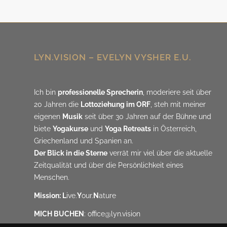
LYN.VISION – EVELYN VYSHER E.U.
Ich bin
professionelle Sprecherin
, moderiere seit über
20 Jahren die
Lottoziehung im ORF
, steh mit meiner
eigenen
Musik
seit über 30 Jahren auf der Bühne und
biete
Yogakurse
und
Yoga Retreats
in Österreich,
Griechenland und Spanien an.
Der Blick in die Sterne
verrät mir viel über die aktuelle
Zeitqualität und über die Persönlichkeit eines
Menschen.
Mission: L
ive.
Y
our.
N
ature
MICH BUCHEN
:
office@lyn.vision