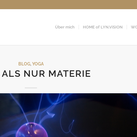
Über mich
HOME of LYN.ViSION
WO
BLOG
,
YOGA
 ALS NUR MATERIE