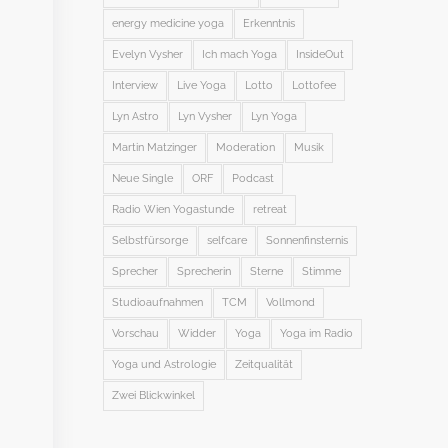
energy medicine yoga
Erkenntnis
Evelyn Vysher
Ich mach Yoga
InsideOut
Interview
Live Yoga
Lotto
Lottofee
Lyn Astro
Lyn Vysher
Lyn Yoga
Martin Matzinger
Moderation
Musik
Neue Single
ORF
Podcast
Radio Wien Yogastunde
retreat
Selbstfürsorge
selfcare
Sonnenfinsternis
Sprecher
Sprecherin
Sterne
Stimme
Studioaufnahmen
TCM
Vollmond
Vorschau
Widder
Yoga
Yoga im Radio
Yoga und Astrologie
Zeitqualität
Zwei Blickwinkel