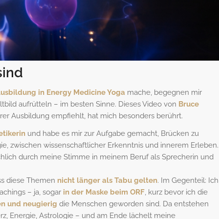
sind
usbildung in Energy Medicine Yoga
mache, begegnen mir
tbild aufrütteln – im besten Sinne. Dieses Video von
Bruce
rer Ausbildung empfiehlt, hat mich besonders berührt.
tikerin
und habe es mir zur Aufgabe gemacht, Brücken zu
e, zwischen wissenschaftlicher Erkenntnis und innerem Erleben.
hlich durch meine Stimme in meinem Beruf als Sprecherin und
dass diese Themen
nicht länger als Tabu gelten
. Im Gegenteil: Ich
achings – ja, sogar
in der Maske beim ORF
, kurz bevor ich die
en und neugierig
die Menschen geworden sind. Da entstehen
, Energie, Astrologie – und am Ende lächelt meine