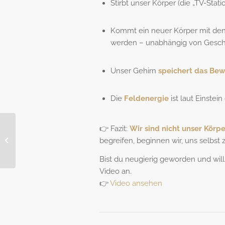
Stirbt unser Körper (die „TV-Statio
Kommt ein neuer Körper mit den
werden – unabhängig von Geschle
Unser Gehirn
speichert das Bew
Die
Feldenergie
ist laut Einstein
👉 Fazit:
Wir sind nicht unser Körper
Was die Sonne mit
begreifen, beginnen wir, uns selbst
unseren Zellen zu tun
hat
Bist du neugierig geworden und will
Video an.
👉
Video ansehen