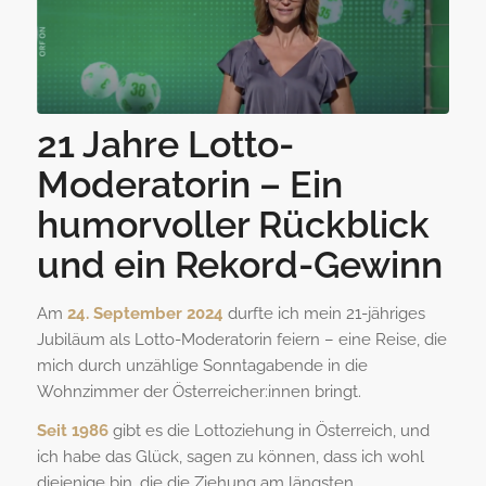
21 Jahre Lotto-
Moderatorin – Ein
humorvoller Rückblick
und ein Rekord-Gewinn
Am
24. September 2024
durfte ich mein 21-jähriges
Jubiläum als Lotto-Moderatorin feiern – eine Reise, die
mich durch unzählige Sonntagabende in die
Wohnzimmer der Österreicher:innen bringt.
Seit 1986
gibt es die Lottoziehung in Österreich, und
ich habe das Glück, sagen zu können, dass ich wohl
diejenige bin, die die Ziehung am längsten