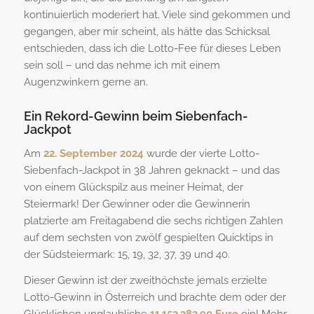
kontinuierlich moderiert hat. Viele sind gekommen und
gegangen, aber mir scheint, als hätte das Schicksal
entschieden, dass ich die Lotto-Fee für dieses Leben
sein soll – und das nehme ich mit einem
Augenzwinkern gerne an.
Ein Rekord-Gewinn beim Siebenfach-
Jackpot
Am
22. September 2024
wurde der vierte Lotto-
Siebenfach-Jackpot in 38 Jahren geknackt – und das
von einem Glückspilz aus meiner Heimat, der
Steiermark! Der Gewinner oder die Gewinnerin
platzierte am Freitagabend die sechs richtigen Zahlen
auf dem sechsten von zwölf gespielten Quicktips in
der Südsteiermark: 15, 19, 32, 37, 39 und 40.
Dieser Gewinn ist der zweithöchste jemals erzielte
Lotto-Gewinn in Österreich und brachte dem oder der
Glücklichen unglaubliche
11.152.282,90 Euro
ein! Mehr