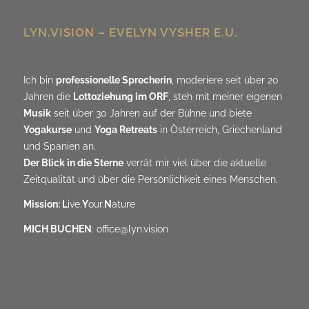
LYN.VISION – EVELYN VYSHER E.U.
Ich bin
professionelle Sprecherin
, moderiere seit über 20
Jahren die
Lottoziehung im ORF
, steh mit meiner eigenen
Musik
seit über 30 Jahren auf der Bühne und biete
Yogakurse
und
Yoga Retreats
in Österreich, Griechenland
und Spanien an.
Der Blick in die Sterne
verrät mir viel über die aktuelle
Zeitqualität und über die Persönlichkeit eines Menschen.
Mission: L
ive.
Y
our.
N
ature
MICH BUCHEN
:
office@lyn.vision