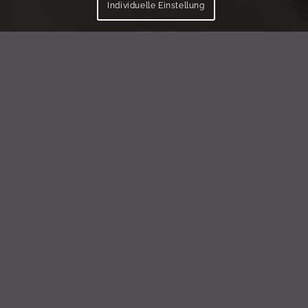
Individuelle Einstellung
DIE 3
FREQUENZRÄUME
VON LYN.ViSION