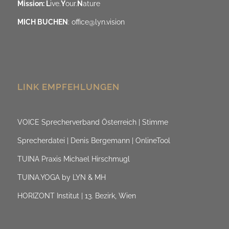
Mission: L
ive.
Y
our.
N
ature
MICH BUCHEN
:
office@lyn.vision
LINK EMPFEHLUNGEN
VOICE Sprecherverband Österreich | Stimme
Sprecherdatei | Denis Bergemann | OnlineTool
TUINA Praxis Michael Hirschmugl
TUINA.YOGA by LYN & MH
HORIZONT Institut | 13. Bezirk, Wien