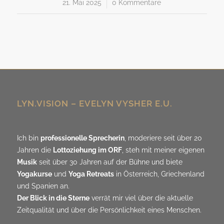
21. Mai 2025
/
0 Kommentare
LYN.VISION – EVELYN VYSHER E.U.
Ich bin
professionelle Sprecherin
, moderiere seit über 20
Jahren die
Lottoziehung im ORF
, steh mit meiner eigenen
Musik
seit über 30 Jahren auf der Bühne und biete
Yogakurse
und
Yoga Retreats
in Österreich, Griechenland
und Spanien an.
Der Blick in die Sterne
verrät mir viel über die aktuelle
Zeitqualität und über die Persönlichkeit eines Menschen.