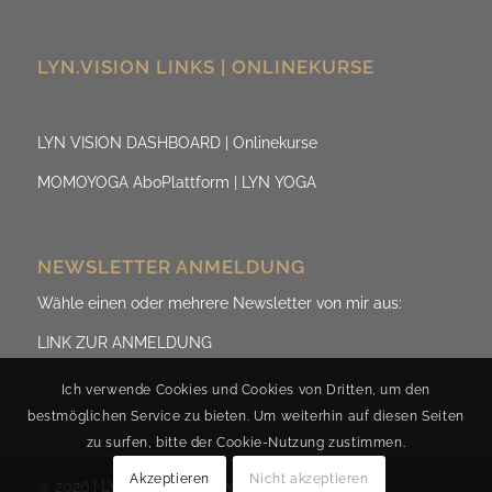
LYN.VISION LINKS | ONLINEKURSE
LYN VISION DASHBOARD | Onlinekurse
MOMOYOGA AboPlattform | LYN YOGA
NEWSLETTER ANMELDUNG
Wähle einen oder mehrere Newsletter von mir aus:
LINK ZUR ANMELDUNG
Ich verwende Cookies und Cookies von Dritten, um den
bestmöglichen Service zu bieten. Um weiterhin auf diesen Seiten
zu surfen, bitte der Cookie-Nutzung zustimmen.
Akzeptieren
Nicht akzeptieren
@ 2026 | LYN.ViSION by Evelyn Fischereder