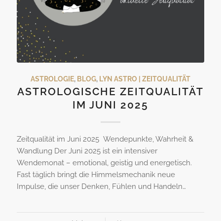
ASTROLOGIE
,
BLOG
,
LYN ASTRO | ZEITQUALITÄT
ASTROLOGISCHE ZEITQUALITÄT
IM JUNI 2025
Zeitqualität im Juni 2025 Wendepunkte, Wahrheit &
Wandlung Der Juni 2025 ist ein intensiver
Wendemonat – emotional, geistig und energetisch.
Fast täglich bringt die Himmelsmechanik neue
Impulse, die unser Denken, Fühlen und Handeln…