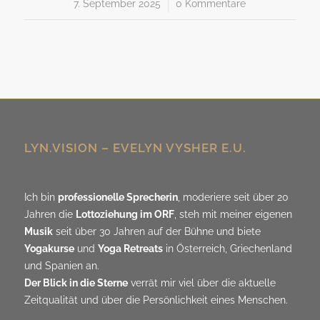
7. September 2025
/
0 Kommentare
LYN.VISION – EVELYN VYSHER E.U.
Ich bin
professionelle Sprecherin
, moderiere seit über 20
Jahren die
Lottoziehung im ORF
, steh mit meiner eigenen
Musik
seit über 30 Jahren auf der Bühne und biete
Yogakurse
und
Yoga Retreats
in Österreich, Griechenland
und Spanien an.
Der Blick in die Sterne
verrät mir viel über die aktuelle
Zeitqualität und über die Persönlichkeit eines Menschen.