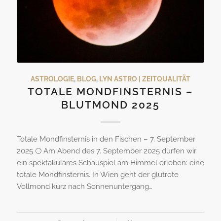
ASTROLOGIE
,
BLOG
,
LYN ASTRO | ZEITQUALITÄT
TOTALE MONDFINSTERNIS –
BLUTMOND 2025
Totale Mondfinsternis in den Fischen – 7. September
2025 🌕 Am Abend des 7. September 2025 dürfen wir
ein spektakuläres Schauspiel am Himmel erleben: eine
totale Mondfinsternis. In Wien geht der glutrote
Vollmond kurz nach Sonnenuntergang…