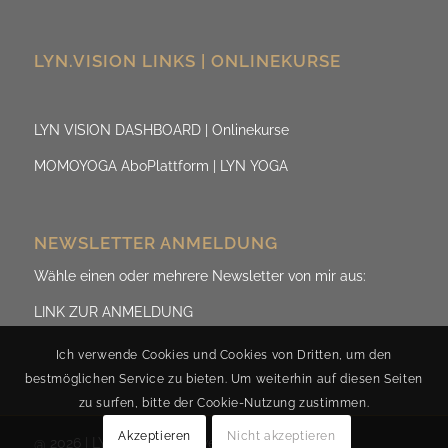
LYN.VISION LINKS | ONLINEKURSE
LYN VISION DASHBOARD | Onlinekurse
MOMOYOGA AboPlattform | LYN YOGA
NEWSLETTER ANMELDUNG
Wähle einen oder mehrere Newsletter von mir aus:
LINK ZUR ANMELDUNG
Ich verwende Cookies und Cookies von Dritten, um den
bestmöglichen Service zu bieten. Um weiterhin auf diesen Seiten
zu surfen, bitte der Cookie-Nutzung zustimmen.
Akzeptieren
Nicht akzeptieren
@ 2026 | LYN.ViSION by Evelyn Fischereder