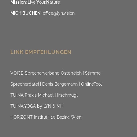
Mission: L
ive.
Y
our.
N
ature
MICH BUCHEN
:
office@lyn.vision
LINK EMPFEHLUNGEN
VOICE Sprecherverband Österreich | Stimme
Sprecherdatei | Denis Bergemann | OnlineTool
TUINA Praxis Michael Hirschmugl
TUINA.YOGA by LYN & MH
HORIZONT Institut | 13. Bezirk, Wien