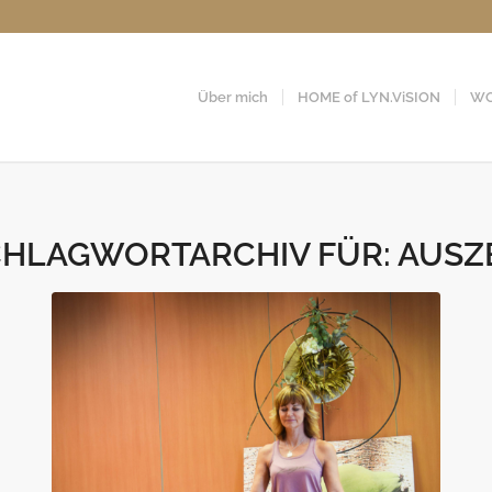
Über mich
HOME of LYN.ViSION
WO
CHLAGWORTARCHIV FÜR:
AUSZ