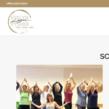
office@lyn.vision
S