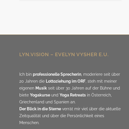
LYN.VISION – EVELYN VYSHER E.U.
Ich bin
professionelle Sprecherin
, moderiere seit über
20 Jahren die
Lottoziehung im ORF
, steh mit meiner
eigenen
Musik
seit über 30 Jahren auf der Bühne und
biete
Yogakurse
und
Yoga Retreats
in Österreich,
Griechenland und Spanien an.
Der Blick in die Sterne
verrät mir viel über die aktuelle
Zeitqualität und über die Persönlichkeit eines
Menschen.