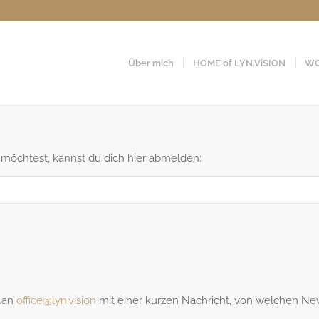
Über mich
HOME of LYN.ViSION
WO
möchtest, kannst du dich hier abmelden:
l an
office@lyn.vision
mit einer kurzen Nachricht, von welchen Ne