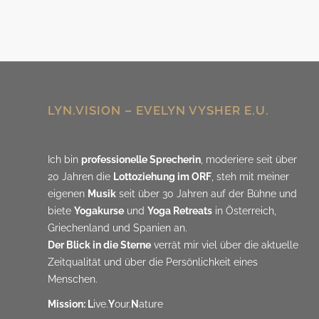
LYN.VISION – EVELYN VYSHER E.U.
Ich bin
professionelle Sprecherin
, moderiere seit über
20 Jahren die
Lottoziehung im ORF
, steh mit meiner
eigenen
Musik
seit über 30 Jahren auf der Bühne und
biete
Yogakurse
und
Yoga Retreats
in Österreich,
Griechenland und Spanien an.
Der Blick in die Sterne
verrät mir viel über die aktuelle
Zeitqualität und über die Persönlichkeit eines
Menschen.
Mission: L
ive.
Y
our.
N
ature