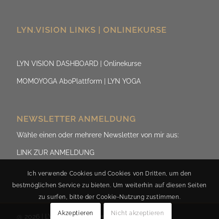
LYN.VISION LINKS | ONLINEKURSE
LYN VISION DASHBOARD | Onlinekurse
MOMOYOGA AboPlattform | LYN YOGA
NEWSLETTER ANMELDUNG
Wähle einen oder mehrere Newsletter von mir aus:
LINK ZUR ANMELDUNG
Ich verwende Cookies und Cookies von Dritten, um den
bestmöglichen Service zu bieten. Um weiterhin auf diesen Seiten
zu surfen, bitte der Cookie-Nutzung zustimmen.
Akzeptieren
Nicht akzeptieren
@ 2026 | LYN.ViSION by Evelyn Fischereder