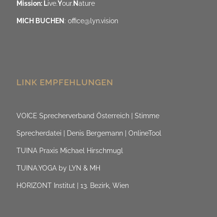
Mission: L
ive.
Y
our.
N
ature
MICH BUCHEN
:
office@lyn.vision
LINK EMPFEHLUNGEN
VOICE Sprecherverband Österreich | Stimme
Sprecherdatei | Denis Bergemann | OnlineTool
TUINA Praxis Michael Hirschmugl
TUINA.YOGA by LYN & MH
HORIZONT Institut | 13. Bezirk, Wien