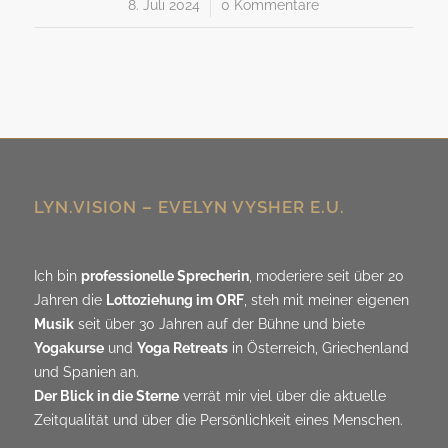
8. Juli 2024
/
0 Kommentare
LYN.VISION – EVELYN VYSHER E.U.
Ich bin
professionelle Sprecherin
, moderiere seit über 20
Jahren die
Lottoziehung im ORF
, steh mit meiner eigenen
Musik
seit über 30 Jahren auf der Bühne und biete
Yogakurse
und
Yoga Retreats
in Österreich, Griechenland
und Spanien an.
Der Blick in die Sterne
verrät mir viel über die aktuelle
Zeitqualität und über die Persönlichkeit eines Menschen.