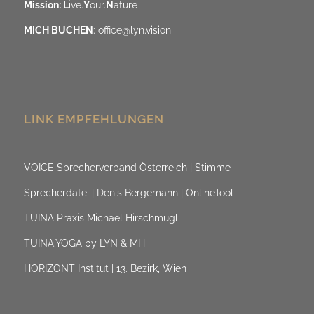
Mission: L
ive.
Y
our.
N
ature
MICH BUCHEN
:
office@lyn.vision
LINK EMPFEHLUNGEN
VOICE Sprecherverband Österreich | Stimme
Sprecherdatei | Denis Bergemann | OnlineTool
TUINA Praxis Michael Hirschmugl
TUINA.YOGA by LYN & MH
HORIZONT Institut | 13. Bezirk, Wien