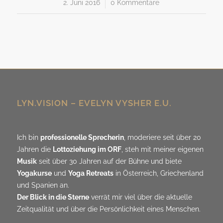
2. Juni 2016
/
0 Kommentare
LYN.VISION – EVELYN VYSHER E.U.
Ich bin
professionelle Sprecherin
, moderiere seit über 20
Jahren die
Lottoziehung im ORF
, steh mit meiner eigenen
Musik
seit über 30 Jahren auf der Bühne und biete
Yogakurse
und
Yoga Retreats
in Österreich, Griechenland
und Spanien an.
Der Blick in die Sterne
verrät mir viel über die aktuelle
Zeitqualität und über die Persönlichkeit eines Menschen.