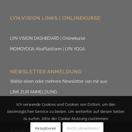
LYN.VISION LINKS | ONLINEKURSE
LYN VISION DASHBOARD | Onlinekurse
MOMOYOGA AboPlattform | LYN YOGA
NEWSLETTER ANMELDUNG
Wähle einen oder mehrere Newsletter von mir aus:
LINK ZUR ANMELDUNG
Ich verwende Cookies und Cookies von Dritten, um den
bestmöglichen Service zu bieten. Um weiterhin auf diesen Seiten
zu surfen, bitte der Cookie-Nutzung zustimmen.
Akzeptieren
Nicht akzeptieren
@ 2026 | LYN.ViSION by Evelyn Fischereder