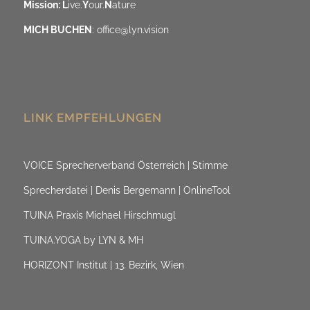
Mission: L
ive.
Y
our.
N
ature
MICH BUCHEN
:
office@lyn.vision
LINK EMPFEHLUNGEN
VOICE Sprecherverband Österreich | Stimme
Sprecherdatei | Denis Bergemann | OnlineTool
TUINA Praxis Michael Hirschmugl
TUINA.YOGA by LYN & MH
HORIZONT Institut | 13. Bezirk, Wien