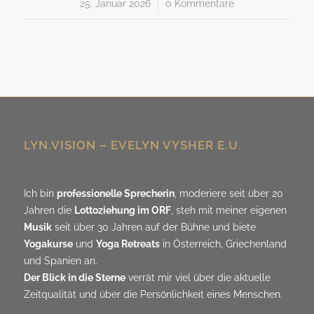
25. Januar 2026
/
0 Kommentare
LYN.VISION – EVELYN VYSHER E.U.
Ich bin
professionelle Sprecherin
, moderiere seit über 20
Jahren die
Lottoziehung im ORF
, steh mit meiner eigenen
Musik
seit über 30 Jahren auf der Bühne und biete
Yogakurse
und
Yoga Retreats
in Österreich, Griechenland
und Spanien an.
Der Blick in die Sterne
verrät mir viel über die aktuelle
Zeitqualität und über die Persönlichkeit eines Menschen.