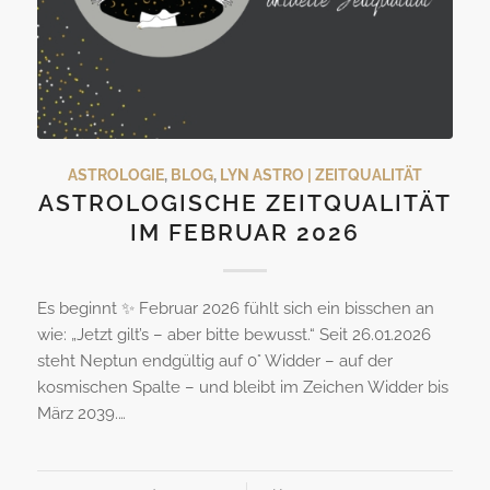
ASTROLOGIE
,
BLOG
,
LYN ASTRO | ZEITQUALITÄT
ASTROLOGISCHE ZEITQUALITÄT
IM FEBRUAR 2026
Es beginnt ✨ Februar 2026 fühlt sich ein bisschen an
wie: „Jetzt gilt’s – aber bitte bewusst.“ Seit 26.01.2026
steht Neptun endgültig auf 0° Widder – auf der
kosmischen Spalte – und bleibt im Zeichen Widder bis
März 2039.…