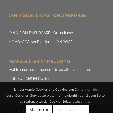
LYN.VISION LINKS | ONLINEKURSE
LYN VISION DASHBOARD | Onlinekurse
MOMOYOGA AboPlattform | LYN YOGA
NEWSLETTER ANMELDUNG
Wähle einen oder mehrere Newsletter von mir aus:
LINK ZUR ANMELDUNG
Ich verwende Cookies und Cookies von Dritten, um den
bestmöglichen Service zu bieten. Um weiterhin auf diesen Seiten
zu surfen, bitte der Cookie-Nutzung zustimmen.
Akzeptieren
Nicht akzeptieren
@ 2026 | LYN.ViSION by Evelyn Fischereder