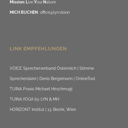
Mission: L
ive.
Y
our.
N
ature
MICH BUCHEN
:
office@lyn.vision
LINK EMPFEHLUNGEN
VOICE Sprecherverband Österreich | Stimme
Sprecherdatei | Denis Bergemann | OnlineTool
TUINA Praxis Michael Hirschmugl
TUINA.YOGA by LYN & MH
HORIZONT Institut | 13. Bezirk, Wien