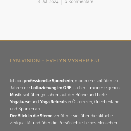
8. Juli 2024
/
0 Kommentare
LYN.VISION – EVELYN VYSHER E.U.
Ich bin
professionelle Sprecherin
, moderiere seit über 20
Jahren die
Lottoziehung im ORF
, steh mit meiner eigenen
Musik
seit über 30 Jahren auf der Bühne und biete
Yogakurse
und
Yoga Retreats
in Österreich, Griechenland
und Spanien an.
Der Blick in die Sterne
verrät mir viel über die aktuelle
Zeitqualität und über die Persönlichkeit eines Menschen.