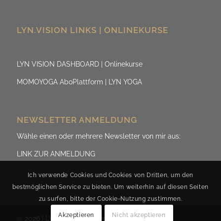
LYN.VISION LINKS | ONLINEKURSE
LYN VISION DASHBOARD | Onlinekurse
MOMOYOGA AboPlattform | LYN YOGA
NEWSLETTER ANMELDUNG
Wähle einen oder mehrere Newsletter von mir aus:
LINK ZUR ANMELDUNG
Ich verwende Cookies und Cookies von Dritten, um den
bestmöglichen Service zu bieten. Um weiterhin auf diesen Seiten
zu surfen, bitte der Cookie-Nutzung zustimmen.
Akzeptieren
Nicht akzeptieren
@ 2026 | LYN.ViSION by Evelyn Fischereder