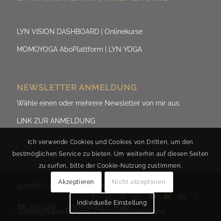
LYN VISION DASHBOARD | Onlinekurse
MOMOYOGA AboPlattform | LYN YOGA
NEWSLETTER ANMELDUNG
Wähle einen oder mehrere Newsletter von mir aus:
LINK ZUR ANMELDUNG
Ich verwende Cookies und Cookies von Dritten, um den
bestmöglichen Service zu bieten. Um weiterhin auf diesen Seiten
zu surfen, bitte der Cookie-Nutzung zustimmen.
Akzeptieren
Nicht akzeptieren
@ 2026 | LYN.ViSION by Evelyn Fischereder
Individuelle Einstellung
My Account
Impressum
AGB’s
Datenschutzerklärung
Widerrufsbelehrung