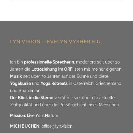
LYN.VISION – EVELYN VYSHER E.U.
Ich bin
professionelle Sprecherin
, moderiere seit über 20
Jahren die
Lottoziehung im ORF
, steh mit meiner eigenen
Musik
seit über 30 Jahren auf der Bühne und biete
Yogakurse
und
Yoga Retreats
in Österreich, Griechenland
und Spanien an.
Der Blick in die Sterne
verrät mir viel über die aktuelle
Zeitqualität und über die Persönlichkeit eines Menschen.
Mission: L
ive.
Y
our.
N
ature
MICH BUCHEN
:
office@lyn.vision