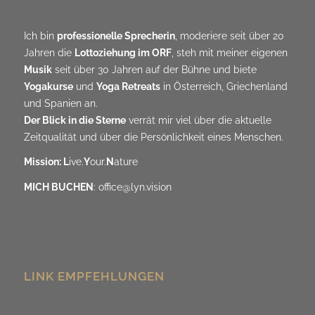
Ich bin
professionelle Sprecherin
, moderiere seit über 20
Jahren die
Lottoziehung im ORF
, steh mit meiner eigenen
Musik
seit über 30 Jahren auf der Bühne und biete
Yogakurse
und
Yoga Retreats
in Österreich, Griechenland
und Spanien an.
Der Blick in die Sterne
verrät mir viel über die aktuelle
Zeitqualität und über die Persönlichkeit eines Menschen.
Mission: L
ive.
Y
our.
N
ature
MICH BUCHEN
:
office@lyn.vision
LINK EMPFEHLUNGEN