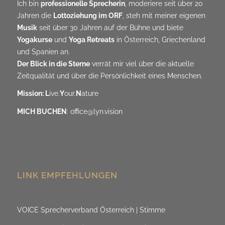
Ich bin
professionelle Sprecherin
, moderiere seit über 20
Jahren die
Lottoziehung im ORF
, steh mit meiner eigenen
Musik
seit über 30 Jahren auf der Bühne und biete
Yogakurse
und
Yoga Retreats
in Österreich, Griechenland
und Spanien an.
Der Blick in die Sterne
verrät mir viel über die aktuelle
Zeitqualität und über die Persönlichkeit eines Menschen.
Mission: L
ive.
Y
our.
N
ature
MICH BUCHEN
:
office@lyn.vision
LINK EMPFEHLUNGEN
VOICE Sprecherverband Österreich | Stimme